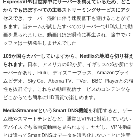
ExpressVPNは世界中にサーバーを構えているため、どこ
からでもほぼすべての主要ストリーミングサービスにアク
セスでき
、サーバー混雑に伴う速度低下も避けることがで
きます。当チームが試したすべてのサーバーでHD以上で動
画を見られました。動画はほぼ瞬時に再生され、途中でバ
ッファは一切発生しませんでした
105か国をカバーしていますから、Netflixの地域を切り替え
られます。
日本、アメリカの62か所、イギリスの6か所にサ
ーバーがあり、Hulu、ディズニープラス、Amazonプライ
ムビデオ、Sky Go、Abema TV、TVer、BBC iPlayerとの相
性も抜群です。これらの動画配信サービスのコンテンツを
どこからでも簡単にHD画質で楽しめます。
MediaStreamerというSmart DNS機能
を利用すると、ゲー
ム機やスマートテレビなど、通常はVPNに対応していない
デバイスでも高画質動画を見られます。ただし、VPN接続
とは違ってSmart DNSはデータを暗号化しないことに注意