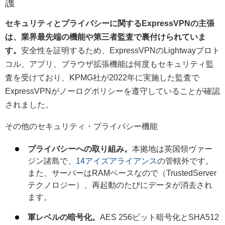
護
セキュリティとプライバシーに関するExpressVPNの主張
は、業界最先端の機能や第三者監査で裏付けられていま
す。
安全性を証明するため、ExpressVPNのLightwayプロト
コル、アプリ、ブラウザ拡張機能は何度もセキュリティ監
査を受けており、KPMG社が2022年に実施した監査で
ExpressVPNがノーログポリシーを遵守していることが確認
されました。
その他のセキュリティ・プライバシー機能
プライバシーへの取り組み。
本拠地は英国領ヴァー
ジン諸島で、
14アイズアライアンス
の管轄外です。
また、サーバーはRAMベースなので（TrustedServer
テクノロジー）、再起動のたびにデータが消去され
ます。
軍レベルの暗号化。
AES 256ビット暗号化とSHA512