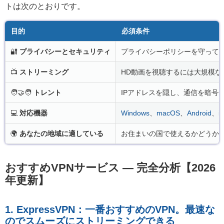
トは次のとおりです。
目的
必須条件
🔐
プライバシーとセキュリティ
プライバシーポリシーを守っている
📺
ストリーミング
HD動画を視聴するには大規模なグ
🧑‍🤝‍🧑
トレント
IPアドレスを隠し、通信を暗号
💻
対応機器
Windows
、
macOS
、
Android
、
i
🌍
あなたの地域に適している
お住まいの国で使えるかどうか
おすすめVPNサービス — 完全分析【2026
年更新】
1. ExpressVPN：一番おすすめのVPN。最速な
のでスムーズにストリーミングできる