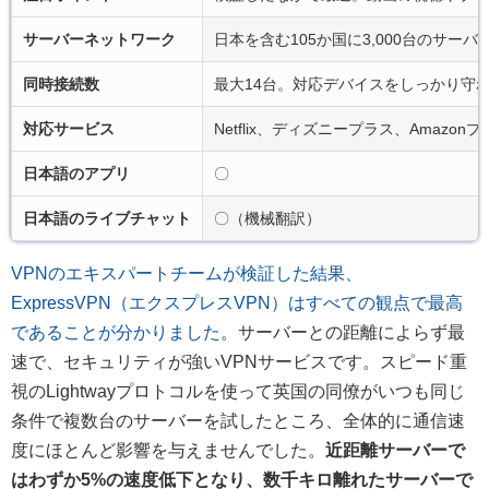
サーバーネットワーク
日本を含む105か国に3,000台のサー
同時接続数
最大14台。対応デバイスをしっかり守
対応サービス
Netflix、ディズニープラス、Amazonプラ
日本語のアプリ
〇
日本語のライブチャット
〇（機械翻訳）
VPNのエキスパートチームが検証した結果、
ExpressVPN（エクスプレスVPN）はすべての観点で最高
であることが分かりました
。サーバーとの距離によらず最
速で、セキュリティが強いVPNサービスです。スピード重
視のLightwayプロトコルを使って英国の同僚がいつも同じ
条件で複数台のサーバーを試したところ、全体的に通信速
度にほとんど影響を与えませんでした。
近距離サーバーで
はわずか5%の速度低下となり、数千キロ離れたサーバーで