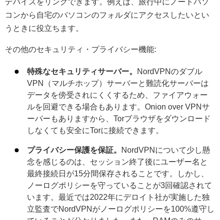
デバイスをリンクできます。例えば、旅行中にノートパソ
コンから自宅のパソコンのフォルダにアクセスしたいとい
うときに役立ちます。
その他のセキュリティ・プライバシー機能:
特殊なセキュリティサーバー。
NordVPNのダブル
VPN（マルチホップ）サーバーと難読化サーバーは
データを傍受されにくくするため、ファイアウォー
ルを回避できる場合もあります。Onion over VPNサ
ーバーもありますから、Torブラウザをダウンロード
しなくても安全にTorに接続できます。
プライバシー保護を保証。
NordVPNについて少し懸
念を感じるのは、セッション終了後にユーザー名と
最終接続日が15分間保存されることです。しかし、
ノーログポリシーを守っていることが3回確認されて
います。最近では2022年にデロイト社が実施した独
立監査でNordVPNがノーログポリシーを100%遵守し