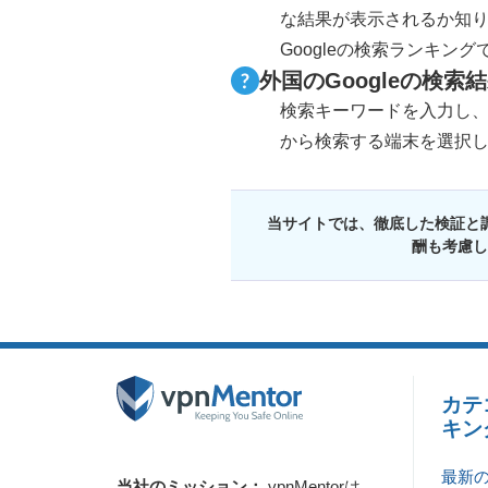
な結果が表示されるか知
Googleの検索ランキン
外国のGoogleの検
検索キーワードを入力し
から検索する端末を選択
当サイトでは、徹底した検証と
酬も考慮し
カテ
キン
最新
当社のミッション：
vpnMentorは、