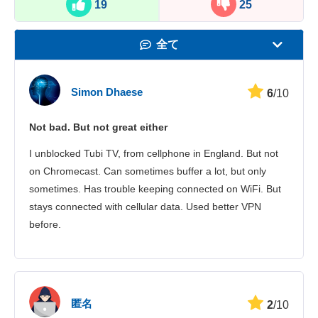
19
25
全て
速度
Simon Dhaese
6
/10
動画の視聴
Not bad. But not great either
セキュリティ
I unblocked Tubi TV, from cellphone in England. But not
カスタマーサポ
on Chromecast. Can sometimes buffer a lot, but only
sometimes. Has trouble keeping connected on WiFi. But
stays connected with cellular data. Used better VPN
before.
匿名
2
/10