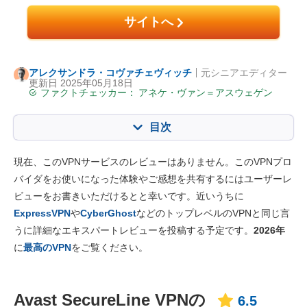
サイトへ
アレクサンドラ・コヴァチェヴィッチ
元シニアエディター
更新日 2025年05月18日
ファクトチェッカー：
アネケ・ヴァン＝アスウェゲン
目次
目次:
当社のスコア:
現在、このVPNサービスのレビューはありません。このVPNプロ
主な特徴
6.5
バイダをお使いになった体験やご感想を共有するにはユーザーレ
ビューをお書きいただけるとと幸いです。近いうちに
インストール・アプリ
6.6
ExpressVPN
や
CyberGhost
などのトップレベルのVPNと同じ言
価格
6.4
うに詳細なエキスパートレビューを投稿する予定です。
2026年
信頼性とサポート
5.0
に
最高のVPN
をご覧ください。
Avast SecureLine VPNの
6.5