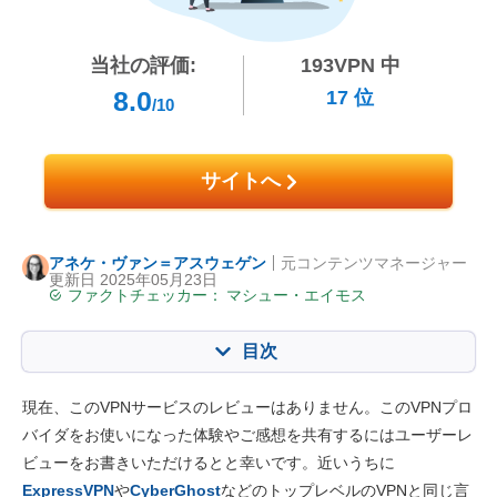
当社の評価:
193
VPN 中
8.0
17
位
/10
サイトへ
アネケ・ヴァン＝アスウェゲン
元コンテンツマネージャー
更新日 2025年05月23日
ファクトチェッカー：
マシュー・エイモス
目次
目次:
当社のスコア:
現在、このVPNサービスのレビューはありません。このVPNプロ
主な特徴
8.0
バイダをお使いになった体験やご感想を共有するにはユーザーレ
ビューをお書きいただけるとと幸いです。近いうちに
インストール・アプリ
6.8
ExpressVPN
や
CyberGhost
などのトップレベルのVPNと同じ言