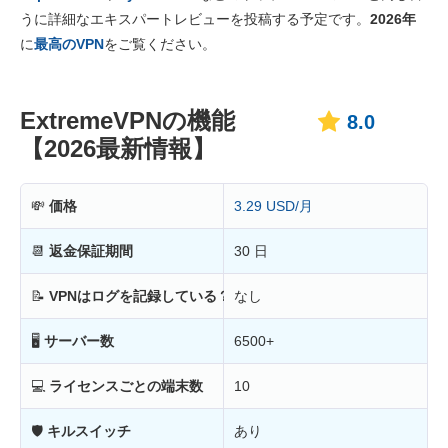
価格
6.8
うに詳細なエキスパートレビューを投稿する予定です。
2026年
信頼性とサポート
8.4
に
最高のVPN
をご覧ください。
ExtremeVPNの機能
8.0
【2026最新情報】
💸
価格
3.29 USD/月
📆
返金保証期間
30 日
📝
VPNはログを記録している？
なし
🖥
サーバー数
6500+
💻
ライセンスごとの端末数
10
🛡
キルスイッチ
あり