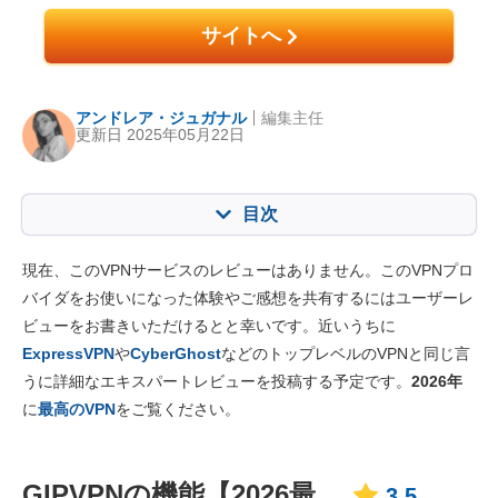
サイトへ
アンドレア・ジュガナル
編集主任
更新日 2025年05月22日
目次
目次:
当社のスコア:
現在、このVPNサービスのレビューはありません。このVPNプロ
主な特徴
3.5
バイダをお使いになった体験やご感想を共有するにはユーザーレ
ビューをお書きいただけるとと幸いです。近いうちに
インストール・アプリ
5.3
ExpressVPN
や
CyberGhost
などのトップレベルのVPNと同じ言
価格
5.3
うに詳細なエキスパートレビューを投稿する予定です。
2026年
信頼性とサポート
3.3
に
最高のVPN
をご覧ください。
GIPVPNの機能【2026最
3.5