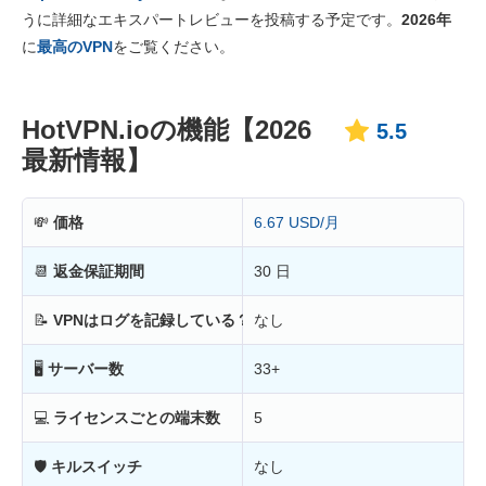
価格
1.3
うに詳細なエキスパートレビューを投稿する予定です。
2026年
信頼性とサポート
3.3
に
最高のVPN
をご覧ください。
HotVPN.ioの機能【2026
5.5
最新情報】
💸
価格
6.67 USD/月
📆
返金保証期間
30 日
📝
VPNはログを記録している？
なし
🖥
サーバー数
33+
💻
ライセンスごとの端末数
5
🛡
キルスイッチ
なし