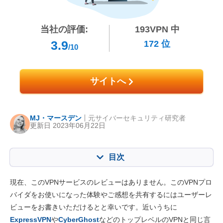
当社の評価:
193
VPN 中
3.9
172
位
/10
サイトへ
MJ・マースデン
元サイバーセキュリティ研究者
更新日 2023年06月22日
目次
目次:
当社のスコア:
現在、このVPNサービスのレビューはありません。このVPNプロ
主な特徴
5.5
バイダをお使いになった体験やご感想を共有するにはユーザーレ
ビューをお書きいただけるとと幸いです。近いうちに
インストール・アプリ
5.3
ExpressVPN
や
CyberGhost
などのトップレベルのVPNと同じ言