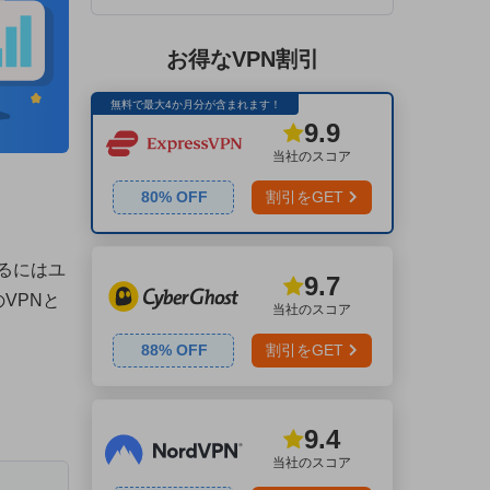
お得なVPN割引
無料で最大4か月分が含まれます！
9.9
当社のスコア
80
% OFF
割引をGET
るにはユ
9.7
VPNと
当社のスコア
88
% OFF
割引をGET
9.4
当社のスコア