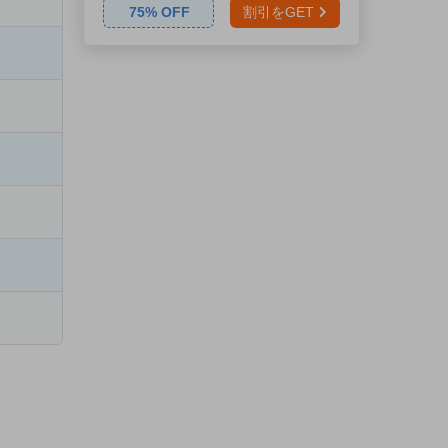
75
% OFF
割引をGET