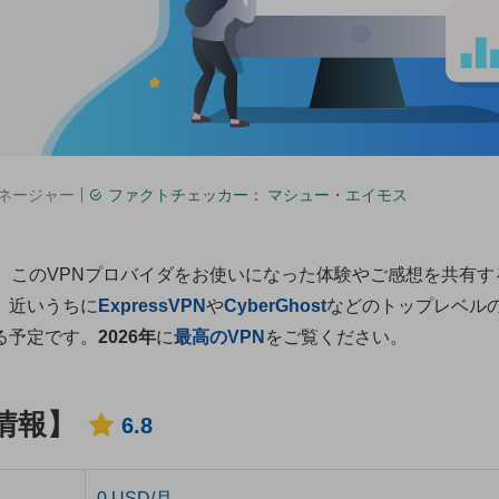
ネージャー
ファクトチェッカー：
マシュー・エイモス
。このVPNプロバイダをお使いになった体験やご感想を共有す
。近いうちに
ExpressVPN
や
CyberGhost
などのトップレベルの
る予定です。
2026年
に
最高のVPN
をご覧ください。
新情報】
6.8
0 USD/月