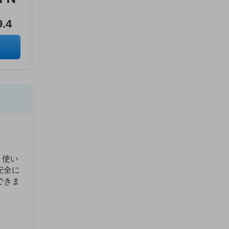
9.4
、使い
安全に
できま