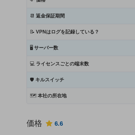
📆
返金保証期間
📝
VPNはログを記録している？
🖥
サーバー数
💻
ライセンスごとの端末数
🛡
キルスイッチ
🗺
本社の所在地
価格
6.6