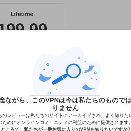
Lifetime
199.99
one-time
今すぐ始める
ライセンスごとの端末数:
10
念ながら、このVPNは今は私たちのもので
VPNオファー：
https://huskyvpn.net/
りません
らのレビューは私たちのサイトにアーカイブされ、よく知りた
のためにオンラインコミュニティの利益のために提供されます
スを評価していますが、読者の皆さまからのご意見やプロバイダのアフ
ところで、私たちが一番お気に入りのVPNを知りたいですか?
親会社が所有するプロバイダも掲載されています。
もっと詳しく