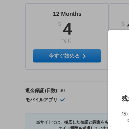
12 Months
4
$
$
毎月
今すぐ始める
返金保証 (日数):
30
残
モバイルアプリ:
彼
当サイトでは、徹底した検証と調査をもとにサービ
エイト報酬も考慮しています。当社の