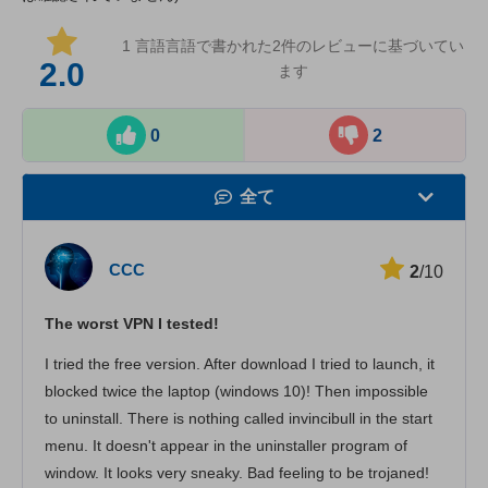
1 言語言語で書かれた
2
件のレビューに基づいてい
2.0
ます
0
2
全て
速度
CCC
2
/10
動画の視聴
The worst VPN I tested!
セキュリティ
I tried the free version. After download I tried to launch, it
カスタマーサポ
blocked twice the laptop (windows 10)! Then impossible
to uninstall. There is nothing called invincibull in the start
menu. It doesn't appear in the uninstaller program of
window. It looks very sneaky. Bad feeling to be trojaned!