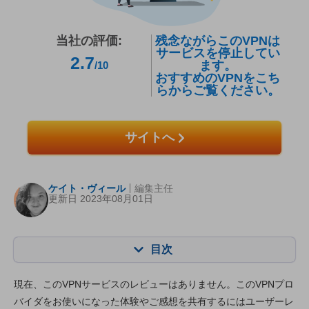
当社の評価:
残念ながらこのVPNは
サービスを停止してい
2.7
ます。
/10
おすすめのVPNをこち
らからご覧ください。
サイトへ
ケイト・ヴィール
編集主任
更新日 2023年08月01日
目次
目次:
当社のスコア:
現在、このVPNサービスのレビューはありません。このVPNプロ
主な特徴
5.5
バイダをお使いになった体験やご感想を共有するにはユーザーレ