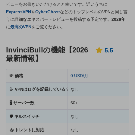
ビューをお書きいただけるとと幸いです。近いうちに
インストール・アプリ
5.6
ExpressVPN
や
CyberGhost
などのトップレベルのVPNと同じ言
価格
3.6
うに詳細なエキスパートレビューを投稿する予定です。
2026年
信頼性とサポート
3.6
に
最高のVPN
をご覧ください。
InvinciBullの機能【2026
5.5
最新情報】
💸
価格
0 USD/月
📝
VPNはログを記録している？
なし
🖥
サーバー数
60+
🛡
キルスイッチ
なし
📥
トレントに対応
なし