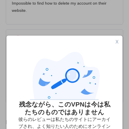
Impossible to find how to delete my account on their
website.
X
RCS
2
/10
It has the worse customer support in the industry.
Their dashboard is archaic by any ergonomic standards.
It is clunky. Their customer support is non-existent. I
waited over 5 days to get a simple response and asked
twice. I cancelled my subscription. One star
残念ながら、このVPNは今は私
たちのものではありません
彼らのレビューは私たちのサイトにアーカイ
InvinciBullと他のおすすめVPNを比較しましょ
ブされ、よく知りたい人のためにオンライン