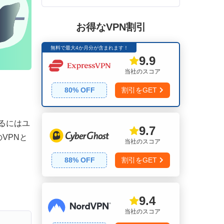
お得なVPN割引
無料で最大4か月分が含まれます！
9.9
当社のスコア
80
% OFF
割引をGET
るにはユ
9.7
VPNと
当社のスコア
88
% OFF
割引をGET
9.4
当社のスコア