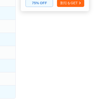
75
% OFF
割引をGET