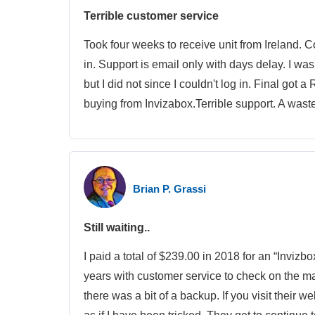
Terrible customer service
Took four weeks to receive unit from Ireland. C
in. Support is email only with days delay. I w
but I did not since I couldn't log in. Final got 
buying from Invizabox.Terrible support. A wast
Brian P. Grassi
Still waiting..
I paid a total of $239.00 in 2018 for an “Invizbo
years with customer service to check on the mat
there was a bit of a backup. If you visit their w