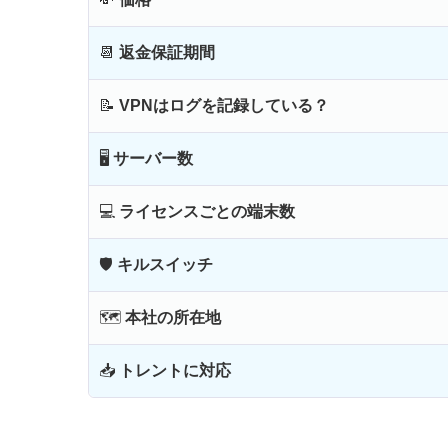
📆
返金保証期間
📝
VPNはログを記録している？
🖥
サーバー数
💻
ライセンスごとの端末数
🛡
キルスイッチ
🗺
本社の所在地
📥
トレントに対応