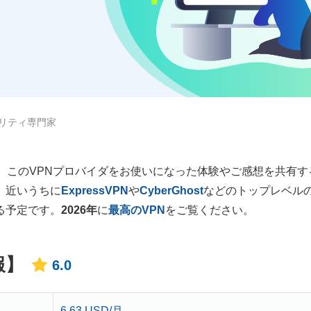
リティ専門家
。このVPNプロバイダをお使いになった体験やご感想を共有す
。近いうちに
ExpressVPN
や
CyberGhost
などのトップレベルの
る予定です。
2026年
に
最高のVPN
をご覧ください。
報】
6.0
6.63 USD/月