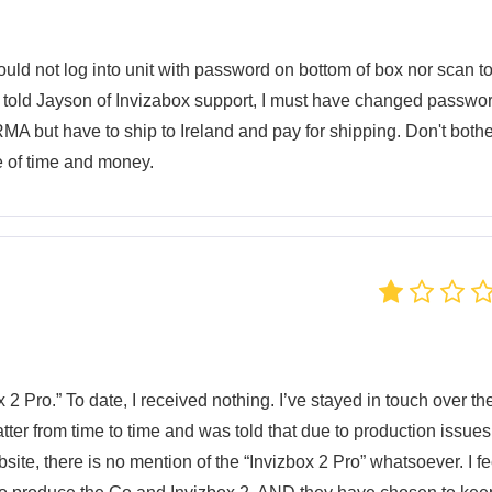
ould not log into unit with password on bottom of box nor scan to
as told Jayson of Invizabox support, I must have changed passwo
a RMA but have to ship to Ireland and pay for shipping. Don't both
e of time and money.
x 2 Pro.” To date, I received nothing. I’ve stayed in touch over th
ter from time to time and was told that due to production issues
ebsite, there is no mention of the “Invizbox 2 Pro” whatsoever. I fe