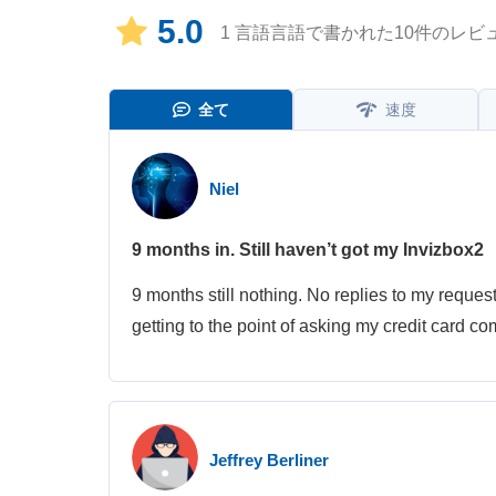
5.0
1 言語言語で書かれた
10
件のレビ
全て
速度
Niel
9 months in. Still haven’t got my Invizbox2
9 months still nothing. No replies to my reques
getting to the point of asking my credit card co
Jeffrey Berliner