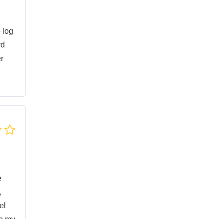
 log
rd
er
e
,
el