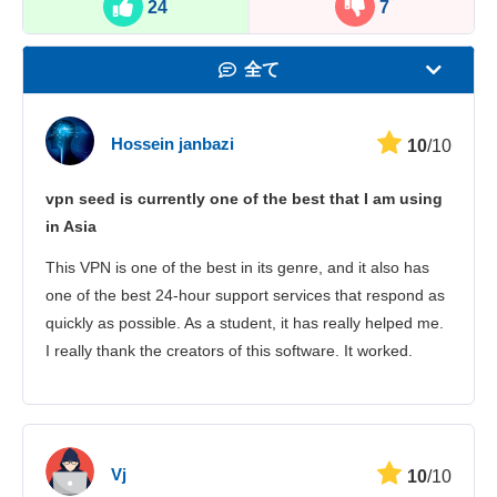
24
7
全て
速度
Hossein janbazi
10
/10
動画の視聴
vpn seed is currently one of the best that I am using
セキュリティ
in Asia
カスタマーサポ
This VPN is one of the best in its genre, and it also has
one of the best 24-hour support services that respond as
quickly as possible. As a student, it has really helped me.
I really thank the creators of this software. It worked.
Vj
10
/10