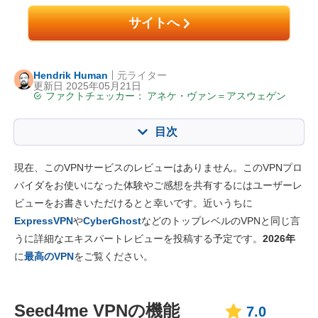
サイトへ
Hendrik Human
元ライター
更新日 2025年05月21日
ファクトチェッカー：
アネケ・ヴァン＝アスウェゲン
目次
目次:
当社のスコア:
現在、このVPNサービスのレビューはありません。このVPNプロ
主な特徴
7.0
バイダをお使いになった体験やご感想を共有するにはユーザーレ
ビューをお書きいただけるとと幸いです。近いうちに
インストール・アプリ
8.0
ExpressVPN
や
CyberGhost
などのトップレベルのVPNと同じ言
価格
9.5
うに詳細なエキスパートレビューを投稿する予定です。
2026年
信頼性とサポート
7.8
に
最高のVPN
をご覧ください。
Seed4me VPNの機能
7.0