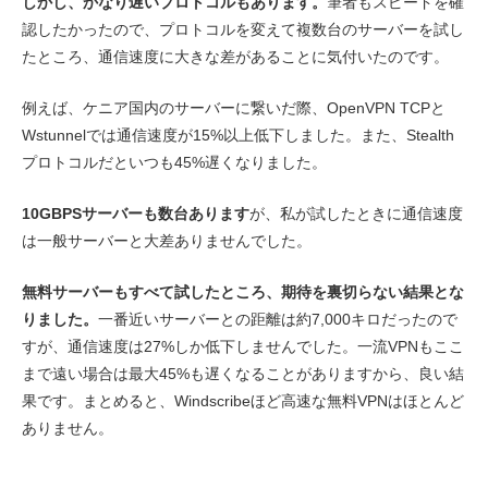
しかし、かなり遅いプロトコルもあります。
筆者もスピードを確
認したかったので、プロトコルを変えて複数台のサーバーを試し
たところ、通信速度に大きな差があることに気付いたのです。
例えば、ケニア国内のサーバーに繋いだ際、OpenVPN TCPと
Wstunnelでは通信速度が15%以上低下しました。また、Stealth
プロトコルだといつも45%遅くなりました。
10GBPSサーバーも数台あります
が、私が試したときに通信速度
は一般サーバーと大差ありませんでした。
無料サーバーもすべて試したところ、期待を裏切らない結果とな
りました。
一番近いサーバーとの距離は約7,000キロだったので
すが、通信速度は27%しか低下しませんでした。一流VPNもここ
まで遠い場合は最大45%も遅くなることがありますから、良い結
果です。まとめると、Windscribeほど高速な無料VPNはほとんど
ありません。