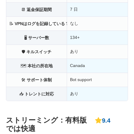
7 日
📆
返金保証期間
なし
📝
VPNはログを記録している？
134+
🖥
サーバー数
あり
🛡
キルスイッチ
Canada
🗺
本社の所在地
Bot support
🛠
サポート体制
あり
📥
トレントに対応
ストリーミング：有料版
9.4
では快適