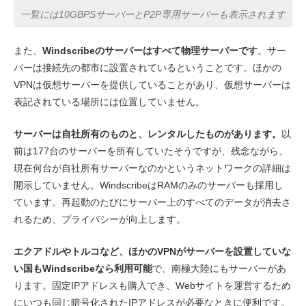
一覧には10GBPSサーバーとP2P専用サーバーも表示されます
また、
Windscribeのサーバーはすべて物理サーバーです
。サー
バーは接続先の都市に設置されているということです。ほかの
VPNは仮想サーバーを提供していることがあり、仮想サーバーは
表記されている場所には位置していません。
サーバーは自社所有のものと、レンタルしたものがあります。
以
前は177台のサーバーを所有していたそうですが、残念ながら、
現在何台が自社所有サーバーなのかというネットワークの詳細は
開示していません。WindscribeはRAMのみのサーバーも採用し
ています。再起動のたびにサーバー上のすべてのデータが消去さ
れるため、プライバシーが向上します。
エクアドルやトルコなど、ほかのVPNがサーバーを設置していな
い国もWindscribeなら利用可能
で、南極大陸にもサーバーがあ
ります。固定IPアドレスも購入でき、Webサイトを運営するため
にいつも同じ暗号化されたIPアドレスが必要なときに便利です。