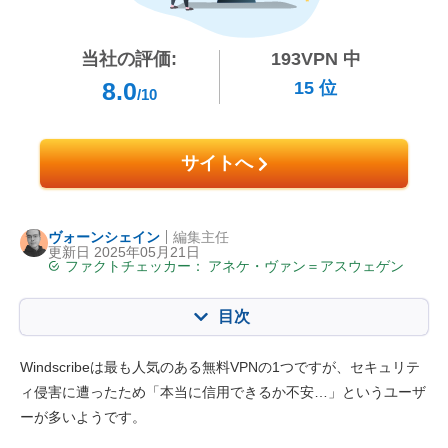
当社の評価:
193
VPN 中
8.0
15
位
/10
サイトへ
ヴォーンシェイン
編集主任
更新日 2025年05月21日
ファクトチェッカー：
アネケ・ヴァン＝アスウェゲン
目次
目次:
当社のスコア:
Windscribeは最も人気のある無料VPNの1つですが、セキュリテ
主な特徴
8.6
ィ侵害に遭ったため「本当に信用できるか不安…」というユーザ
ーが多いようです。
動画の視聴
9.4