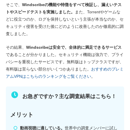
速度
7.8
そこで、
Windscribeの機能や特徴をすべて検証し、漏えいテス
トやスピードテストを実施しました。
また、Torrentやゲームな
ゲーム
8.4
どに役立つのか、ログを保持しないという主張が本当なのか、セ
サーバーネットワーク
7.0
キュリティ侵害を受けた後にどのように改善したのか徹底的に調
セキュリティ
9.4
査しました。
プライバシー
8.2
その結果、
Windscribeは安全で、全体的に満足できるサービス
トレント
4.0
であることが分かりました。セキュリティ機能は強力で、プライ
バシーを重視したサービスです。無料版はトップクラスですが、
インストール・アプリ
8.8
有料版は至らない部分がいくつかありました。
おすすめのプレミ
価格
8.0
アムVPNはこちらのランキングをご覧ください
。
信頼性とサポート
8.5
お急ぎですか？主な調査結果はこちら！
メリット
動画視聴に適している。
世界中の調査メンバーに試し