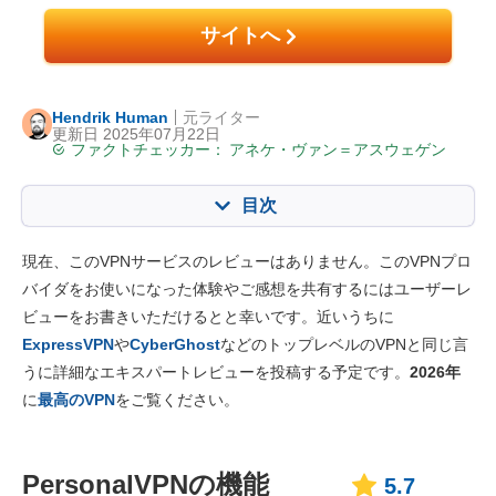
サイトへ
Hendrik Human
元ライター
更新日 2025年07月22日
ファクトチェッカー：
アネケ・ヴァン＝アスウェゲン
目次
目次:
当社のスコア:
現在、このVPNサービスのレビューはありません。このVPNプロ
主な特徴
5.7
バイダをお使いになった体験やご感想を共有するにはユーザーレ
ビューをお書きいただけるとと幸いです。近いうちに
インストール・アプリ
4.0
ExpressVPN
や
CyberGhost
などのトップレベルのVPNと同じ言
価格
6.0
うに詳細なエキスパートレビューを投稿する予定です。
2026年
信頼性とサポート
8.0
に
最高のVPN
をご覧ください。
PersonalVPNの機能
5.7