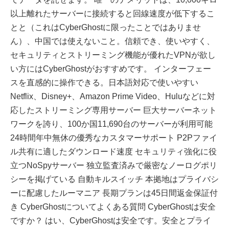
以上離れたサーバーに接続すると回線速度が低下するこ
とと（これはCyberGhostに限ったことではありませ
ん）、中国では使えないこと。信頼でき、使いやすく、
セキュリティとストリーミング機能が優れたVPNが欲し
い方にはCyberGhostがおすすめです。 インターフェー
スを直感的に操作できる。日本語対応で使いやすい
Netflix、Disney+、Amazon Prime Video、Huluなどに対
応したストリーミング専用サーバー 巨大サーバーネット
ワークを誇り、100か国11,690台のサーバーが利用可能
24時間年中無休の優秀なカスタマーサポート P2Pファイ
ル共有に適したダウンロード速度 セキュリティ強化に役
立つNoSpyサーバー 独立監査済みで厳密なノーログポリ
シーを掲げている 自動キルスイッチ 本拠地はプライバシ
ーに配慮したルーマニア 長期プランは45日間返金保証付
き CyberGhostについてよくある質問 CyberGhostは安全
ですか？ はい、CyberGhostは安全です。安全とプライ