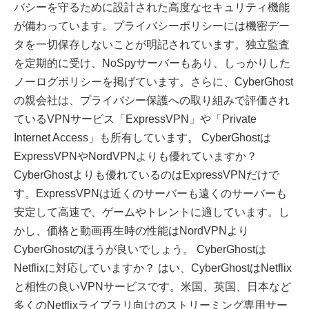
バシーを守るために設計された高度なセキュリティ機能
が備わっています。プライバシーポリシーには機密デー
タを一切保存しないことが明記されています。独立監査
を定期的に受け、NoSpyサーバーもあり、しっかりした
ノーログポリシーを掲げています。さらに、CyberGhost
の親会社は、プライバシー保護への取り組みで評価され
ているVPNサービス「ExpressVPN」や「Private
Internet Access」も所有しています。 CyberGhostは
ExpressVPNやNordVPNよりも優れていますか？
CyberGhostよりも優れているのはExpressVPNだけで
す。ExpressVPNは近くのサーバーも遠くのサーバーも
安定して高速で、ゲームやトレントに適しています。し
かし、価格と動画再生時の性能はNordVPNより
CyberGhostのほうが良いでしょう。 CyberGhostは
Netflixに対応していますか？ はい、CyberGhostはNetflix
と相性の良いVPNサービスです。米国、英国、日本など
多くのNetflixライブラリ向けのストリーミング専用サー