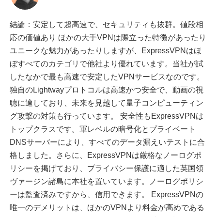
結論：安定して超高速で、セキュリティも抜群。値段相
応の価値あり ほかの大手VPNは際立った特徴があったり
ユニークな魅力があったりしますが、ExpressVPNはほ
ぼすべてのカテゴリで他社より優れています。当社が試
したなかで最も高速で安定したVPNサービスなのです。
独自のLightwayプロトコルは高速かつ安全で、動画の視
聴に適しており、未来を見越して量子コンピューティン
グ攻撃の対策も行っています。 安全性もExpressVPNは
トップクラスです。軍レベルの暗号化とプライベート
DNSサーバーにより、すべてのデータ漏えいテストに合
格しました。さらに、ExpressVPNは厳格なノーログポ
リシーを掲げており、プライバシー保護に適した英国領
ヴァージン諸島に本社を置いています。ノーログポリシ
ーは監査済みですから、信用できます。 ExpressVPNの
唯一のデメリットは、ほかのVPNより料金が高めである