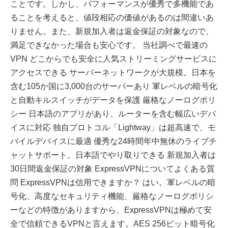
ことです。しかし、パフォーマンスが優秀で多機能であ
ることを考えると、値段相応の価値があるのは間違いあ
りません。また、新規加入者は返金保証の対象なので、
満足できなかった場合も安心です。 当社調べで最速の
VPN どこからでも安全に人気ストリーミングサービスに
アクセスできる サーバーネットワークが大規模。日本を
含む105か国に3,000台のサーバーあり 軍レベルの暗号化
と自動キルスイッチがデータを保護 厳格なノーログポリ
シー 日本語のアプリがあり、ルーターを含む幅広いデバ
イスに対応 独自プロトコル「Lightway」は超高速で、モ
バイルデバイスに最適 優秀な24時間年中無休のライブチ
ャットサポート。日本語でやり取りできる 新規加入者は
30日間返金保証の対象 ExpressVPNについてよくある質
問 ExpressVPNは信用できますか？ はい。軍レベルの暗
号化、高度なセキュリティ機能、厳格なノーログポリシ
ーなどの特徴がありますから、ExpressVPNは極めて安
全で信頼できるVPNと言えます。AES 256ビット暗号化