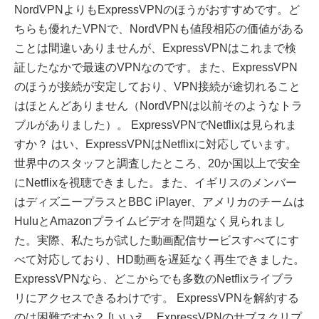
NordVPNよりもExpressVPNのほうがおすすめです。ど
ちらも優れたVPNで、NordVPNも値段相応の価値がある
ことは間違いありませんが、ExpressVPNはこれまで検
証したなかで最速のVPNなのです。また、ExpressVPN
のほうが接続が安定しており、VPN接続が途切れること
はほとんどありません（NordVPNは以前そのようなトラ
ブルがありました）。 ExpressVPNでNetflixは見られま
すか？ はい、ExpressVPNはNetflixに対応しています。
世界中のスタッフと調査したところ、20か国以上で安全
にNetflixを視聴できました。また、イギリスのメンバー
はディズニープラスとBBC iPlayer、アメリカのチームは
HuluとAmazonプライムビデオを問題なく見られまし
た。実際、私たちが試した動画配信サービスすべてにす
べて対応しており、HD動画を遅延なく再生できました。
ExpressVPNなら、どこからでも多数のNetflixライブラ
リにアクセスできるわけです。 ExpressVPNを解約する
のは困難ですか？ [いいえ、ExpressVPNのサブスクリプ