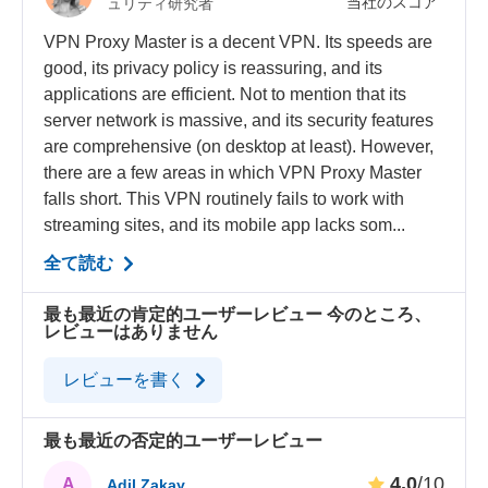
当社のスコア
ュリティ研究者
VPN Proxy Master is a decent VPN. Its speeds are
good, its privacy policy is reassuring, and its
applications are efficient. Not to mention that its
server network is massive, and its security features
are comprehensive (on desktop at least). However,
there are a few areas in which VPN Proxy Master
falls short. This VPN routinely fails to work with
streaming sites, and its mobile app lacks som...
全て読む
最も最近の肯定的ユーザーレビュー
今のところ、
レビューはありません
レビューを書く
最も最近の否定的ユーザーレビュー
4.0
/10
A
Adil Zakay