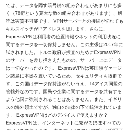
では、データを隠す暗号鍵の組み合わせがあまりにも多
く（78桁という莫大な数の組み合わせがあります）、解
読は実質不可能です。 VPNサーバーとの接続が切れても
キルスイッチがIPアドレスを隠します。さらに、
ExpressVPNは利用者の位置情報やネットの利用状況に
関するデータを一切保持しません。この主張は2017年に
試されました。トルコ政府が捜査のためにExpressVPN
のサーバーを差し押さえたものの、サーバー上にデータ
は一切なかったのです。 ExpressVPNは英国領ヴァージ
ン諸島に本拠を置いているため、セキュリティも抜群で
す。この国はデータ保持法がないうえ、14アイズ同盟の
管轄外なのです。国民や企業に関するデータを共有する
よう他国に強制されることはありません。また、イギリ
スの海外領土ですが、独自の法律の下で統治されていま
す。 ExpressVPNはどのデバイスで使えますか？
ExpressVPNは、インターネットに繋がるほぼすべての