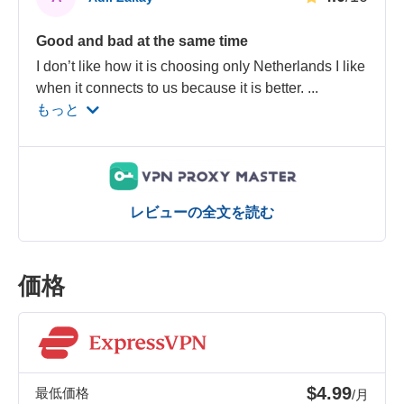
Good and bad at the same time
I don’t like how it is choosing only Netherlands I like
when it connects to us because it is better.
...
もっと
レビューの全文を読む
価格
$4.99
最低価格
/月