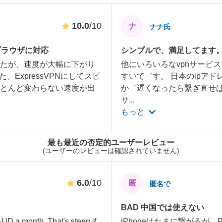
10.0
/10
ナ
ナナ氏
ブラウザに対応
シンプルで、満足してます。Simp
したが、速度が大幅に下がり
他にいろいろなvpnサービ
ExpressVPNにしてスピ
すいて゛す。 日本のipアド
ほとんど変わらない速度が出
か゛遅くなったら繋ぎ直せば
サ
...
もっと
最も最近の否定的ユーザーレビュー
(ユーザーのレビューは確認されていません)
6.0
/10
匿
匿名で
BAD 中国では使えない
AUD a month. That's steep if
iPhoneはたまに繋がるが