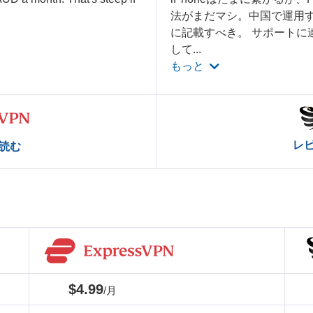
法がまだマシ。中国で運用
に記載すべき。 サポートに
して
...
もっと
レ
読む
$4.99
/月