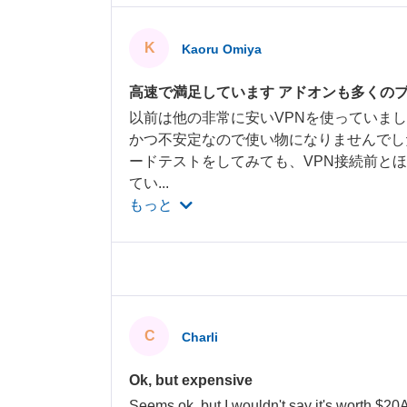
K
Kaoru Omiya
高速で満足しています アドオンも多くの
以前は他の非常に安いVPNを使っていま
かつ不安定なので使い物になりませんでした。
ードテストをしてみても、VPN接続前と
てい
...
もっと
C
Charli
Ok, but expensive
Seems ok, but I wouldn't say it's worth $20