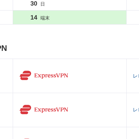
30
日
14
端末
N
レ
レ