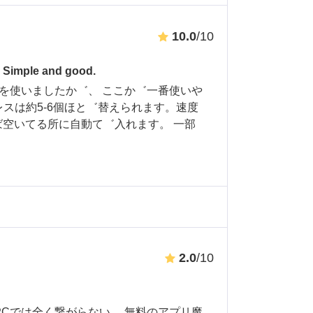
10.0
/10
le and good.
スを使いましたか゛、 ここか゛一番使いや
レスは約5-6個ほと゛替えられます。速度
空いてる所に自動て゛入れます。 一部
2.0
/10
、PCでは全く繋がらない。 無料のアプリ魔