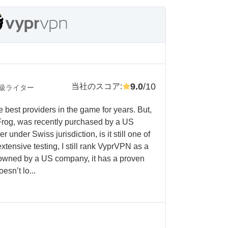
9.0
/10
当社のスコア
:
級ライター
best providers in the game for years. But,
Frog, was recently purchased by a US
 under Swiss jurisdiction, is it still one of
extensive testing, I still rank VyprVPN as a
s owned by a US company, it has a proven
esn’t lo...