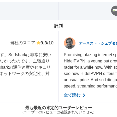
評判
9.3
/10
当社のスコア
:
アーネスト・シェプタ
Surfsharkは非常に安い
Promising blazing internet s
なかったのです。主張通り
HideIPVPN, a young but grow
harkの通信速度やセキュリ
radar for a while now. With s
ネットワークの安定性、対
see how HideIPVPN differs fr
unusual price. And so I did ju
speed, streaming performance,
全て読む
最も最近の肯定的ユーザーレビュー
(ユーザーのレビューは確認されていません)