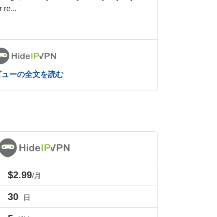
r re
...
ビューの全文を読む
$2.99
/月
30
日