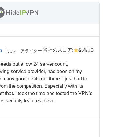
6.4
/10
当社のスコア
:
ロ
元シニアライター
peeds but a low 24 server count,
ing service provider, has been on my
o many good deals out there, I just had to
om the competition. Especially with its
st that. I took the time and tested the VPN’s
 security features, devi...