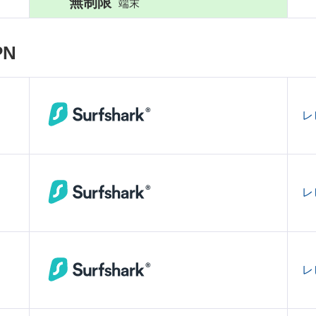
無制限
端末
N
レ
レ
レ