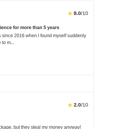
8.0
/10
ience for more than 5 years
s since 2016 when I found myself suddenly
e to m
...
2.0
/10
ackage, but they steal my money anyway!