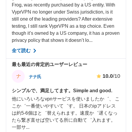
Frog, was recently purchased by a US entity. With
VyprVPN no longer under Swiss jurisdiction, is it
still one of the leading providers? After extensive
testing, I still rank VyprVPN as a top choice. Even
though it’s owned by a US company, it has a proven
privacy policy that shows it doesn’t lo...
全て読む
最も最近の肯定的ユーザーレビュー
10.0
/10
ナ
ナナ氏
シンプルで、満足してます。Simple and good.
他にいろいろなvpnサービスを使いましたか゛、 こ
こか゛一番使いやすいて゛す。 日本のipアドレス
は約5-6個ほと゛替えられます。速度か゛遅くなっ
たら繋ぎ直せば空いてる所に自動て゛入れます。
一部サ
...