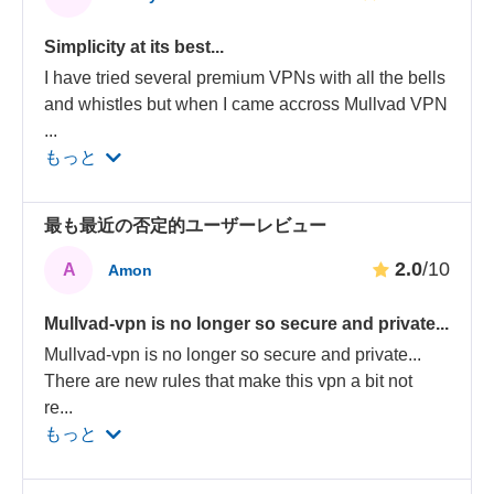
Simplicity at its best...
I have tried several premium VPNs with all the bells
and whistles but when I came accross Mullvad VPN
...
もっと
最も最近の否定的ユーザーレビュー
2.0
/10
A
Amon
Mullvad-vpn is no longer so secure and private...
Mullvad-vpn is no longer so secure and private...
There are new rules that make this vpn a bit not
re
...
もっと