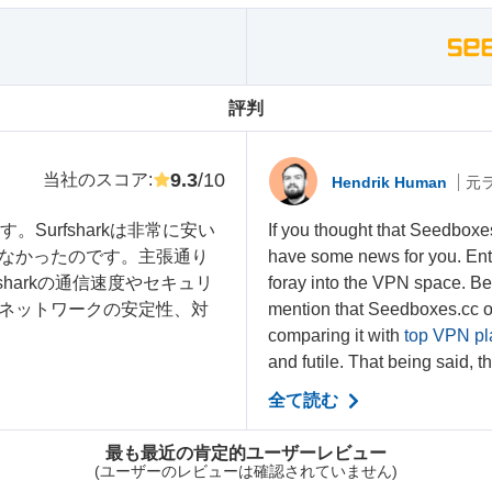
評判
9.3
/10
当社のスコア
:
Hendrik Human
元
Surfsharkは非常に安い
If you thought that Seedboxes
なかったのです。主張通り
have some news for you. Ent
harkの通信速度やセキュリ
foray into the VPN space. Bef
ネットワークの安定性、対
mention that Seedboxes.cc of
comparing it with
top VPN pl
and futile. That being said, th
全て読む
最も最近の肯定的ユーザーレビュー
(ユーザーのレビューは確認されていません)