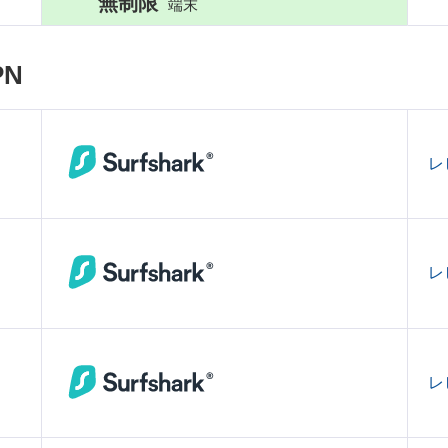
無制限
端末
N
レ
レ
レ