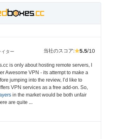
5.5
/10
当社のスコア
:
ライター
.cc is only about hosting remote servers, I
er Awesome VPN - its attempt to make a
ore jumping into the review, I’d like to
fers VPN services as a free add-on. So,
ayers
in the market would be both unfair
ere are quite ...