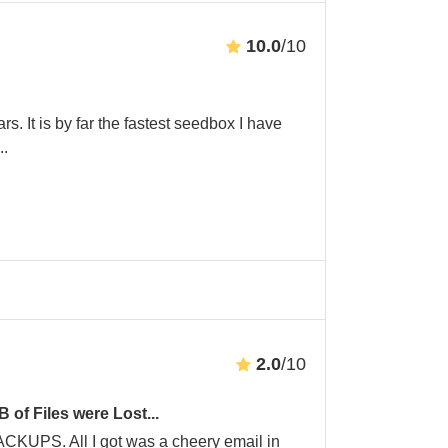
10.0
/10
rs. It is by far the fastest seedbox I have
...
2.0
/10
of Files were Lost...
KUPS. All I got was a cheery email in