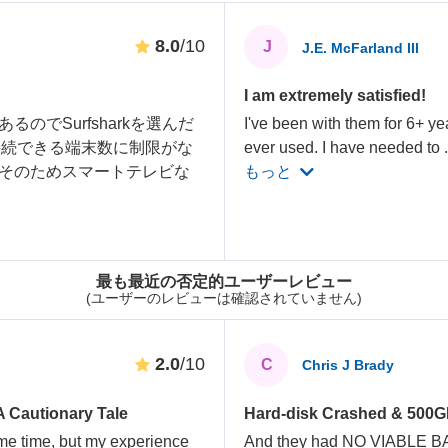
8.0
/10
J
J.E. McFarland III
I am extremely satisfied!
でSurfsharkを選んだ
I've been with them for 6+ yea
接続できる端末数に制限がな
ever used. I have needed to
そのためスマートテレビな
もっと
最も最近の否定的ユーザーレビュー
(ユーザーのレビューは確認されていません)
2.0
/10
C
Chris J Brady
A Cautionary Tale
Hard-disk Crashed & 500GB 
ome time, but my experience
And they had NO VIABLE BAC