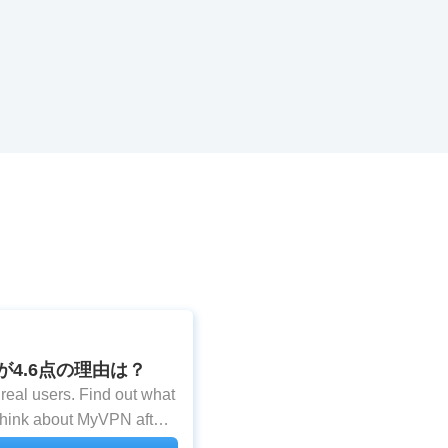
価が4.6点の理由は？
eal users. Find out what
think about MyVPN after