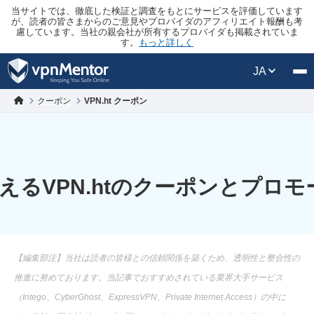
当サイトでは、徹底した検証と調査をもとにサービスを評価しています
が、読者の皆さまからのご意見やプロバイダのアフィリエイト報酬も考
慮しています。当社の親会社が所有するプロバイダも掲載されていま
す。
もっと詳しく
JA
クーポン
VPN.ht クーポン
えるVPN.htのクーポンとプロ
【編集部注】当社は読者の皆様との信頼関係を築くため、透明性と整合性の
推進に努めております。当記事でおすすめされている業界大手サービス
（Intego、CyberGhost、ExpressVPN、Private Internet Access）の中に