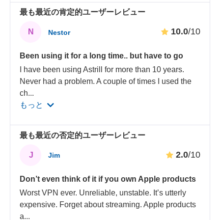
最も最近の肯定的ユーザーレビュー
10.0
/10
N
Nestor
Been using it for a long time.. but have to go
I have been using Astrill for more than 10 years.
Never had a problem. A couple of times I used the
ch
...
もっと
最も最近の否定的ユーザーレビュー
2.0
/10
J
Jim
Don’t even think of it if you own Apple products
Worst VPN ever. Unreliable, unstable. It’s utterly
expensive. Forget about streaming. Apple products
a
...