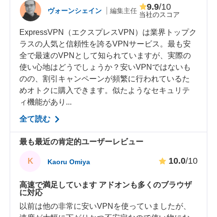
9.9
/10
ヴォーンシェイン
編集主任
当社のスコア
ExpressVPN（エクスプレスVPN）は業界トップク
ラスの人気と信頼性を誇るVPNサービス。最も安
全で最速のVPNとして知られていますが、実際の
使い心地はどうでしょうか？安いVPNではないも
のの、割引キャンペーンが頻繁に行われているた
めオトクに購入できます。似たようなセキュリテ
ィ機能があり...
全て読む
最も最近の肯定的ユーザーレビュー
10.0
/10
K
Kaoru Omiya
高速で満足しています アドオンも多くのブラウザ
に対応
以前は他の非常に安いVPNを使っていましたが、