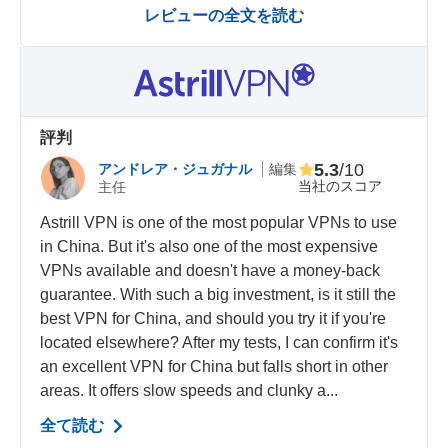
レビューの全文を読む
評判
5.3
/10
アンドレア・ジュガナル
編集
当社のスコア
主任
Astrill VPN is one of the most popular VPNs to use
in China. But it's also one of the most expensive
VPNs available and doesn't have a money-back
guarantee. With such a big investment, is it still the
best VPN for China, and should you try it if you're
located elsewhere? After my tests, I can confirm it's
an excellent VPN for China but falls short in other
areas. It offers slow speeds and clunky a...
全て読む