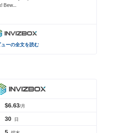
k! Bew
...
ビューの全文を読む
$6.63
/月
30
日
5
端末