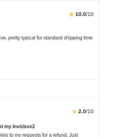
10.0
/10
ive, pretty typical for standard shipping time
2.0
/10
got my Invizbox2
lies to my requests for a refund. Just