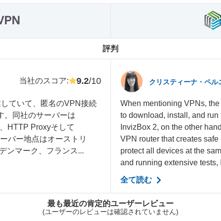
評判
9.2
/10
当社のスコア
:
クリスティーナ・ペル
営業していて、匿名のVPN接続
When mentioning VPNs, the fi
ます。同社のサーバーは
to download, install, and run
2、HTTP Proxyそして
InvizBox 2, on the other hand
サーバー地点はオーストリ
VPN router that creates safe
ンマーク、フランス...
protect all devices at the sam
and running extensive tests, 
全て読む
最も最近の肯定的ユーザーレビュー
(ユーザーのレビューは確認されていません)