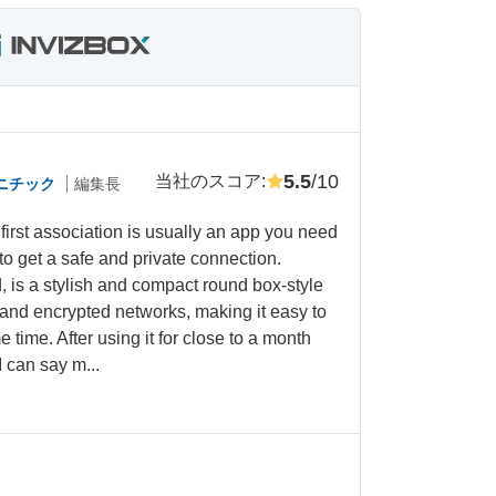
5.5
/10
当社のスコア
:
ニチック
編集長
rst association is usually an app you need
 to get a safe and private connection.
, is a stylish and compact round box-style
 and encrypted networks, making it easy to
e time. After using it for close to a month
I can say m...