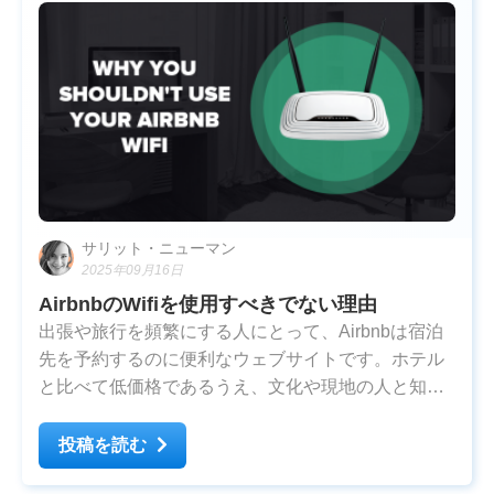
サリット・ニューマン
2025年09月16日
AirbnbのWifiを使用すべきでない理由
出張や旅行を頻繁にする人にとって、Airbnbは宿泊
先を予約するのに便利なウェブサイトです。ホテル
と比べて低価格であるうえ、文化や現地の人と知り
合うチャンスでもあります。ほとんどのAirbnbで必
要不可欠なのはWifiです。到着して数分のうちに宿
投稿を読む
泊者はWifiパスワードを与えられます。これ自体は